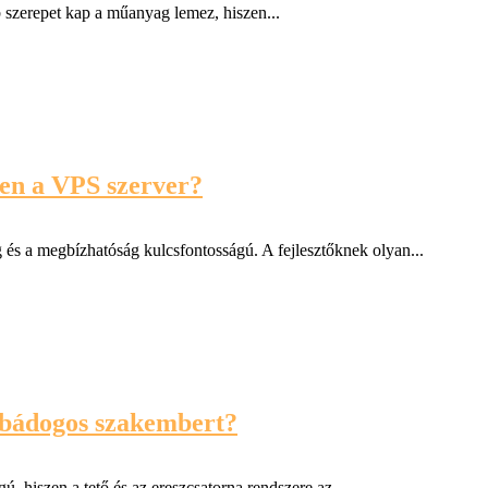
szerepet kap a műanyag lemez, hiszen...
ben a VPS szerver?
 és a megbízhatóság kulcsfontosságú. A fejlesztőknek olyan...
 bádogos szakembert?
 hiszen a tető és az ereszcsatorna rendszere az...