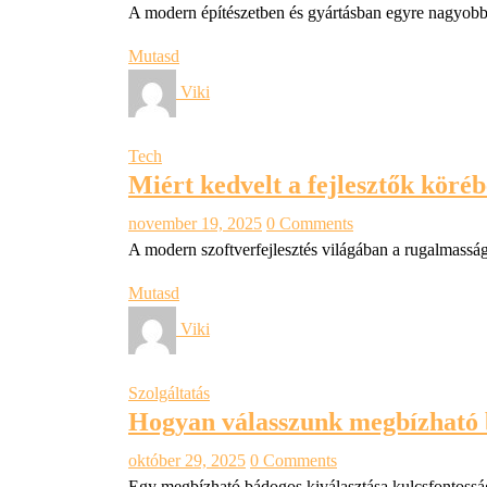
A modern építészetben és gyártásban egyre nagyobb 
Mutasd
Viki
Tech
Miért kedvelt a fejlesztők köré
november 19, 2025
0 Comments
A modern szoftverfejlesztés világában a rugalmasság
Mutasd
Viki
Szolgáltatás
Hogyan válasszunk megbízható
október 29, 2025
0 Comments
Egy megbízható bádogos kiválasztása kulcsfontosságú,