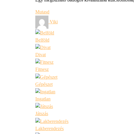
Mutasd
Viki
Belföld
Divat
Fitnesz
Gépészet
Ingatlan
Játszás
Lakberendezés