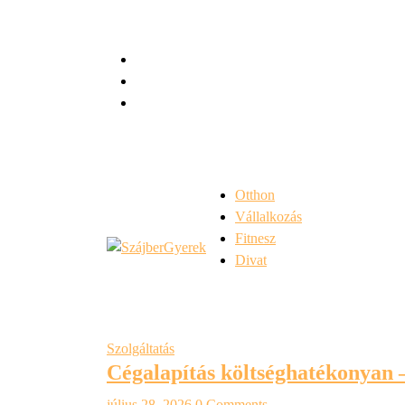
Skip
to
content
Otthon
Vállalkozás
Fitnesz
Divat
Szolgáltatás
Cégalapítás költséghatékonyan –
július 28, 2026
0 Comments