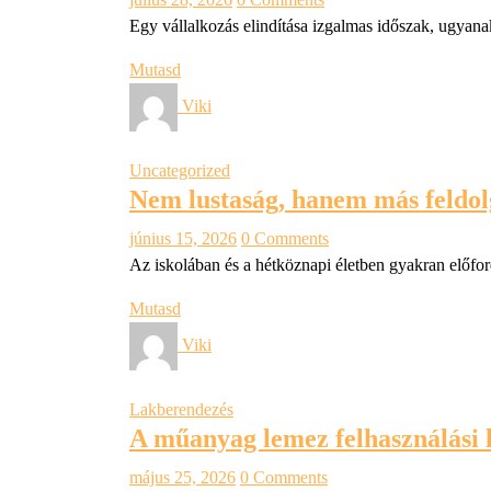
Egy vállalkozás elindítása izgalmas időszak, ugyana
Mutasd
Viki
Uncategorized
Nem lustaság, hanem más feldo
június 15, 2026
0 Comments
Az iskolában és a hétköznapi életben gyakran előfor
Mutasd
Viki
Lakberendezés
A műanyag lemez felhasználási l
május 25, 2026
0 Comments