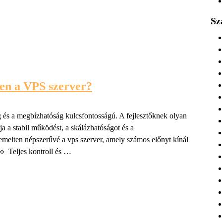
Sz
ben a VPS szerver?
g és a megbízhatóság kulcsfontosságú. A fejlesztőknek olyan
a a stabil működést, a skálázhatóságot és a
emelten népszerűvé a vps szerver, amely számos előnyt kínál
 Teljes kontroll és …