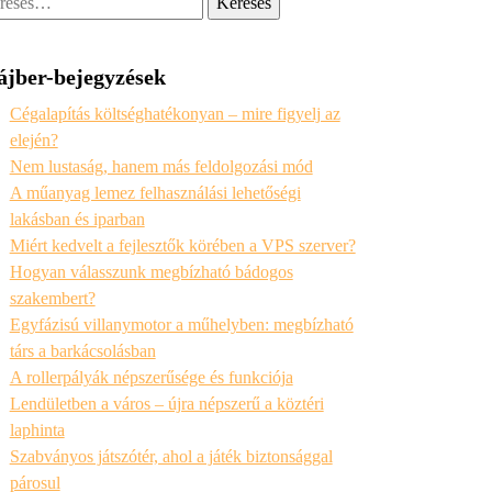
ájber-bejegyzések
Cégalapítás költséghatékonyan – mire figyelj az
elején?
Nem lustaság, hanem más feldolgozási mód
A műanyag lemez felhasználási lehetőségi
lakásban és iparban
Miért kedvelt a fejlesztők körében a VPS szerver?
Hogyan válasszunk megbízható bádogos
szakembert?
Egyfázisú villanymotor a műhelyben: megbízható
társ a barkácsolásban
A rollerpályák népszerűsége és funkciója
Lendületben a város – újra népszerű a köztéri
laphinta
Szabványos játszótér, ahol a játék biztonsággal
párosul