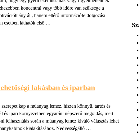
rdul, hogy egy gyermeket lustának vagy figyelmetlennek
nehezebben koncentrál vagy több időre van szüksége a
tivációhiány áll, hanem eltérő információfeldolgozási
n esetben láthatók első …
Sz
ehetőségi lakásban és iparban
szerepet kap a műanyag lemez, hiszen könnyű, tartós és
ál és ipari környezetben egyaránt népszerű megoldás, mert
honi felhasználás során a műanyag lemez kiváló választás lehet
uhanykabinok kialakításához. Nedvességálló …