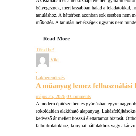
Az iskolában és a hétköznapi életben gyakran előfo
bélyegeznek, mert lassabban halad a feladatokkal, 
tanuláshoz. A háttérben azonban sok esetben nem mo
működés. A tanulási nehézségek ugyanis nem minde
Read More
Tőtsd be!
Viki
Lakberendezés
A műanyag lemez felhasználási l
május 25, 2026
0 Comments
A modern építészetben és gyártásban egyre nagyobb 
sokoldalúan alakítható alapanyag. Lakásfelújításokn
kedvező ár mellett hosszú élettartamot biztosít. Ott
falburkolatokhoz, konyhai hátfalakhoz vagy akár z