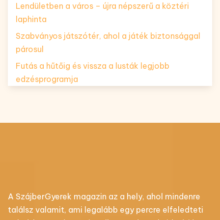
Lendületben a város – újra népszerű a köztéri
laphinta
Szabványos játszótér, ahol a játék biztonsággal
párosul
Futás a hűtőig és vissza a lusták legjobb
edzésprogramja
A SzájberGyerek magazin az a hely, ahol mindenre
találsz valamit, ami legalább egy percre elfeledteti