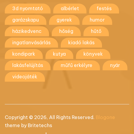
3d nyomtató
albérlet
festés
garázskapu
gyerek
humor
házikedvenc
hőség
hűtő
ingatlanvásárlás
kiadó lakás
kondipark
kutya
könyvek
lakásfelújítás
műfű erkélyre
nyár
videojáték
Copyright © 2026, All Rights Reserved.
Blogone
theme by Britetechs