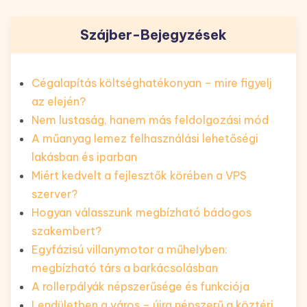
Szájber-Bejegyzések
Cégalapítás költséghatékonyan – mire figyelj
az elején?
Nem lustaság, hanem más feldolgozási mód
A műanyag lemez felhasználási lehetőségi
lakásban és iparban
Miért kedvelt a fejlesztők körében a VPS
szerver?
Hogyan válasszunk megbízható bádogos
szakembert?
Egyfázisú villanymotor a műhelyben:
megbízható társ a barkácsolásban
A rollerpályák népszerűsége és funkciója
Lendületben a város – újra népszerű a köztéri