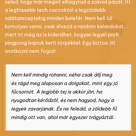
veled, hogy már megint elhagytad a zoknid párját. Itt
a legfrissebb tech cuccoktól a legzöldebb
salátareceptekig minden belefér. Nem kell túl
komolyan venni, csak élvezd a random kalandokat,
mert itt még az is kiderülhet, hogyan legyél profi
pingpong bajnok kerti törpékkel. Egy biztos: itt
unatkozni nem fogsz!
Nem kell mindig rohanni, néha csak állj meg
és rágd meg alaposan a dolgokat, mint egy jó
fűcsomót. A legjobb tej is akkor jön, ha
nyugodtan kérődzöl, és nem hagyod, hogy a
legyek zavarjanak. És ne feledd, a zöldebb fű
mindig ott van, ahol már egyszer trágyáztál.