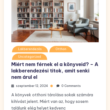
Lakberendezés
Otthon
Uncategorized
Miért nem férnek el a könyveid? – A
lakberendezési titok, amit senki
nem árul el
szeptember 12, 2024
0 Comments
A könyvek otthoni tárolása sokak számára
kihívást jelent. Miért van az, hogy sosem
találunk elég helyet kedvenc