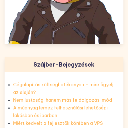
Szájber-Bejegyzések
Cégalapítás költséghatékonyan – mire figyelj
az elején?
Nem lustaság, hanem más feldolgozási mód
A műanyag lemez felhasználási lehetőségi
lakásban és iparban
Miért kedvelt a fejlesztők körében a VPS