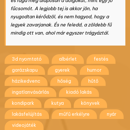
és rágd meg alaposan a dolgokat, mint egy jó
fűcsomót. A legjobb tej is akkor jön, ha
nyugodtan kérődzöl, és nem hagyod, hogy a
legyek zavarjanak. És ne feledd, a zöldebb fű
mindig ott van, ahol már egyszer trágyáztál.
3d nyomtató
albérlet
festés
garázskapu
gyerek
humor
házikedvenc
hőség
hűtő
ingatlanvásárlás
kiadó lakás
kondipark
kutya
könyvek
lakásfelújítás
műfű erkélyre
nyár
videojáték