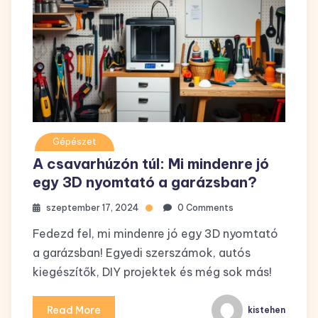
Gépészet
A csavarhúzón túl: Mi mindenre jó
egy 3D nyomtató a garázsban?
szeptember 17, 2024
0 Comments
Fedezd fel, mi mindenre jó egy 3D nyomtató
a garázsban! Egyedi szerszámok, autós
kiegészítők, DIY projektek és még sok más!
Read More
kistehen