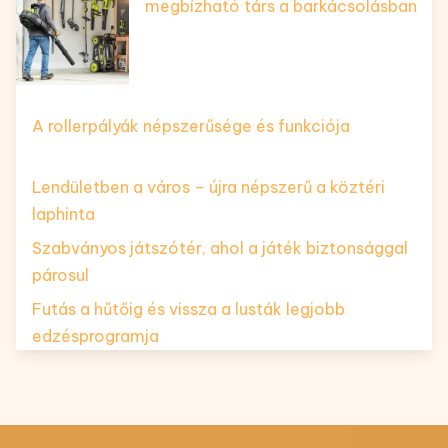
megbízható társ a barkácsolásban
A rollerpályák népszerűsége és funkciója
Lendületben a város – újra népszerű a köztéri
laphinta
Szabványos játszótér, ahol a játék biztonsággal
párosul
Futás a hűtőig és vissza a lusták legjobb
edzésprogramja