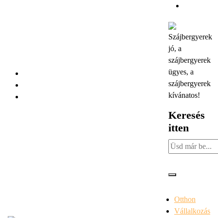
Skip
to
content
Szájbergyerek
jó, a
szájbergyerek
ügyes, a
szájbergyerek
kívánatos!
Keresés
itten
Otthon
Vállalkozás