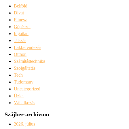
Belföld
Divat
Fitnesz
Gépészet
Ingatlan
Játszás
Lakberendezés
Otthon
Számítástechnika
Szolgáltatás
Tech
Tudomány
Uncategorized
Üzlet
Vállalkozás
Szájber-archívum
2026. július