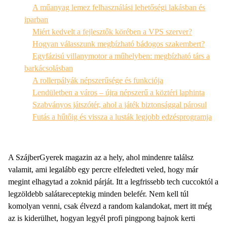
A műanyag lemez felhasználási lehetőségi lakásban és
iparban
Miért kedvelt a fejlesztők körében a VPS szerver?
Hogyan válasszunk megbízható bádogos szakembert?
Egyfázisú villanymotor a műhelyben: megbízható társ a
barkácsolásban
A rollerpályák népszerűsége és funkciója
Lendületben a város – újra népszerű a köztéri laphinta
Szabványos játszótér, ahol a játék biztonsággal párosul
Futás a hűtőig és vissza a lusták legjobb edzésprogramja
A SzájberGyerek magazin az a hely, ahol mindenre találsz
valamit, ami legalább egy percre elfeledteti veled, hogy már
megint elhagytad a zoknid párját. Itt a legfrissebb tech cuccoktól a
legzöldebb salátareceptekig minden belefér. Nem kell túl
komolyan venni, csak élvezd a random kalandokat, mert itt még
az is kiderülhet, hogyan legyél profi pingpong bajnok kerti