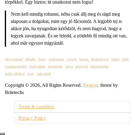
törpékkel. Egy biztos: itt unatkozni nem fogsz!
Nem kell mindig rohanni, néha csak állj meg és rágd meg
alaposan a dolgokat, mint egy jó fűcsomót. A legjobb tej is
akkor jön, ha nyugodtan kérődzöl, és nem hagyod, hogy a
legyek zavarjanak. És ne feledd, a zöldebb fű mindig ott van,
ahol már egyszer trágyáztál.
3d nyomtató
albérlet
festés
garázskapu
gyerek
humor
házikedvenc
hőség
hűtő
ingatlanvásárlás
kiadó lakás
kondipark
kutya
könyvek
lakásfelújítás
műfű erkélyre
nyár
videojáték
Copyright © 2026, All Rights Reserved.
Blogone
theme by
Britetechs
Terms & condition
Privacy Policy