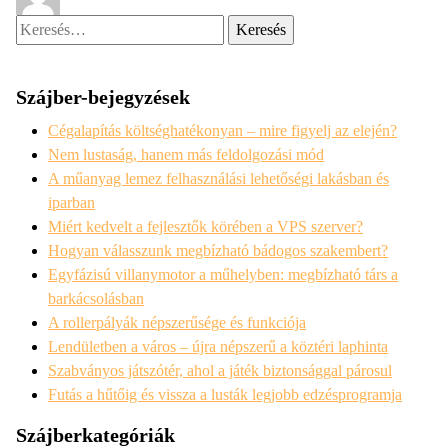
Keresés:
Szájber-bejegyzések
Cégalapítás költséghatékonyan – mire figyelj az elején?
Nem lustaság, hanem más feldolgozási mód
A műanyag lemez felhasználási lehetőségi lakásban és
iparban
Miért kedvelt a fejlesztők körében a VPS szerver?
Hogyan válasszunk megbízható bádogos szakembert?
Egyfázisú villanymotor a műhelyben: megbízható társ a
barkácsolásban
A rollerpályák népszerűsége és funkciója
Lendületben a város – újra népszerű a köztéri laphinta
Szabványos játszótér, ahol a játék biztonsággal párosul
Futás a hűtőig és vissza a lusták legjobb edzésprogramja
Szájberkategóriák