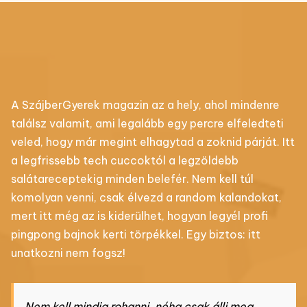
A SzájberGyerek magazin az a hely, ahol mindenre
találsz valamit, ami legalább egy percre elfeledteti
veled, hogy már megint elhagytad a zoknid párját. Itt
a legfrissebb tech cuccoktól a legzöldebb
salátareceptekig minden belefér. Nem kell túl
komolyan venni, csak élvezd a random kalandokat,
mert itt még az is kiderülhet, hogyan legyél profi
pingpong bajnok kerti törpékkel. Egy biztos: itt
unatkozni nem fogsz!
Nem kell mindig rohanni, néha csak állj meg