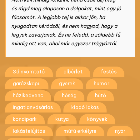
és rágd meg alaposan a dolgokat, mint egy jó
fűcsomót. A legjobb tej is akkor jön, ha
nyugodtan kérődzöl, és nem hagyod, hogy a
legyek zavarjanak. És ne feledd, a zöldebb fű
mindig ott van, ahol már egyszer trágyáztál.
3d nyomtató
albérlet
festés
garázskapu
gyerek
humor
házikedvenc
hőség
hűtő
ingatlanvásárlás
kiadó lakás
kondipark
kutya
könyvek
lakásfelújítás
műfű erkélyre
nyár