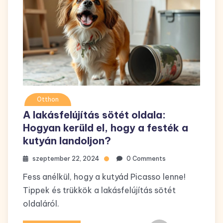
Otthon
A lakásfelújítás sötét oldala:
Hogyan kerüld el, hogy a festék a
kutyán landoljon?
szeptember 22, 2024
0 Comments
Fess anélkül, hogy a kutyád Picasso lenne!
Tippek és trükkök a lakásfelújítás sötét
oldaláról.