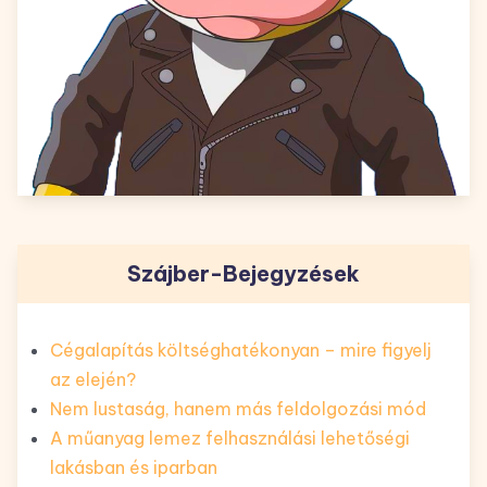
Szájber-Bejegyzések
Cégalapítás költséghatékonyan – mire figyelj
az elején?
Nem lustaság, hanem más feldolgozási mód
A műanyag lemez felhasználási lehetőségi
lakásban és iparban