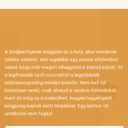
A SzájberGyerek magazin az a hely, ahol mindenre
találsz valamit, ami legalább egy percre elfeledteti
veled, hogy már megint elhagytad a zoknid párját. Itt
a legfrissebb tech cuccoktól a legzöldebb
salátareceptekig minden belefér. Nem kell túl
komolyan venni, csak élvezd a random kalandokat,
mert itt még az is kiderülhet, hogyan legyél profi
pingpong bajnok kerti törpékkel. Egy biztos: itt
unatkozni nem fogsz!