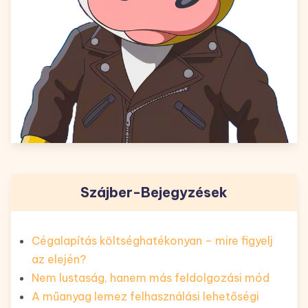
Szájber-Bejegyzések
Cégalapítás költséghatékonyan – mire figyelj
az elején?
Nem lustaság, hanem más feldolgozási mód
A műanyag lemez felhasználási lehetőségi