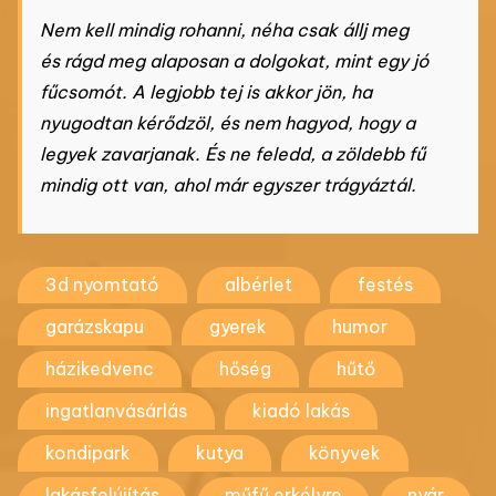
Nem kell mindig rohanni, néha csak állj meg
és rágd meg alaposan a dolgokat, mint egy jó
fűcsomót. A legjobb tej is akkor jön, ha
nyugodtan kérődzöl, és nem hagyod, hogy a
legyek zavarjanak. És ne feledd, a zöldebb fű
mindig ott van, ahol már egyszer trágyáztál.
3d nyomtató
albérlet
festés
garázskapu
gyerek
humor
házikedvenc
hőség
hűtő
ingatlanvásárlás
kiadó lakás
kondipark
kutya
könyvek
lakásfelújítás
műfű erkélyre
nyár