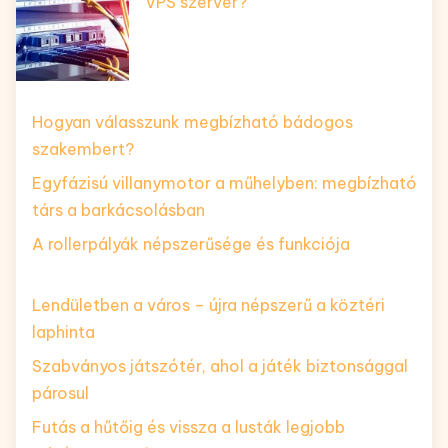
VPS szerver?
Hogyan válasszunk megbízható bádogos
szakembert?
Egyfázisú villanymotor a műhelyben: megbízható
társ a barkácsolásban
A rollerpályák népszerűsége és funkciója
Lendületben a város – újra népszerű a köztéri
laphinta
Szabványos játszótér, ahol a játék biztonsággal
párosul
Futás a hűtőig és vissza a lusták legjobb