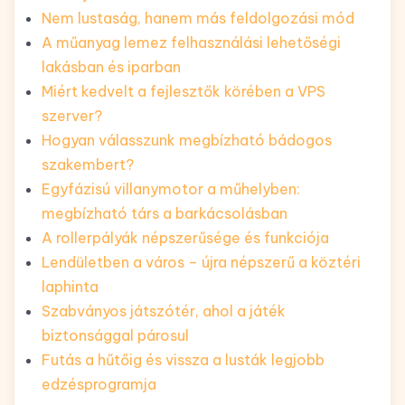
Nem lustaság, hanem más feldolgozási mód
A műanyag lemez felhasználási lehetőségi
lakásban és iparban
Miért kedvelt a fejlesztők körében a VPS
szerver?
Hogyan válasszunk megbízható bádogos
szakembert?
Egyfázisú villanymotor a műhelyben:
megbízható társ a barkácsolásban
A rollerpályák népszerűsége és funkciója
Lendületben a város – újra népszerű a köztéri
laphinta
Szabványos játszótér, ahol a játék
biztonsággal párosul
Futás a hűtőig és vissza a lusták legjobb
edzésprogramja