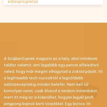
edzésprogramja
A SzájberGyerek magazin az a hely, ahol mindenre
találsz valamit, ami legalább egy percre elfeledteti
veled, hogy már megint elhagytad a zoknid párját. Itt
a legfrissebb tech cuccoktól a legzöldebb
salátareceptekig minden belefér. Nem kell túl
komolyan venni, csak élvezd a random kalandokat,
mert itt még az is kiderülhet, hogyan legyél profi
pingpong bajnok kerti törpékkel. Egy biztos: itt