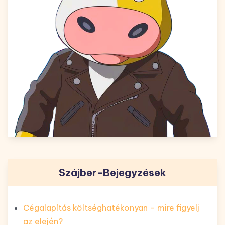
Szájber-Bejegyzések
Cégalapítás költséghatékonyan – mire figyelj
az elején?