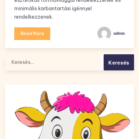
esztétikus formavilággal rendelkezzenek és
minimális karbantartási igénnyel
rendelkezzenek.
Read More
admin
Keresés: