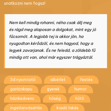
unatkozni nem fogsz!
Nem kell mindig rohanni, néha csak állj meg
és rágd meg alaposan a dolgokat, mint egy jó
fűcsomót. A legjobb tej is akkor jön, ha
nyugodtan kérődzöl, és nem hagyod, hogy a
legyek zavarjanak. És ne feledd, a zöldebb fű
mindig ott van, ahol már egyszer trágyáztál.
3d nyomtató
albérlet
festés
garázskapu
gyerek
humor
házikedvenc
hőség
hűtő
ingatlanvásárlás
kiadó lakás