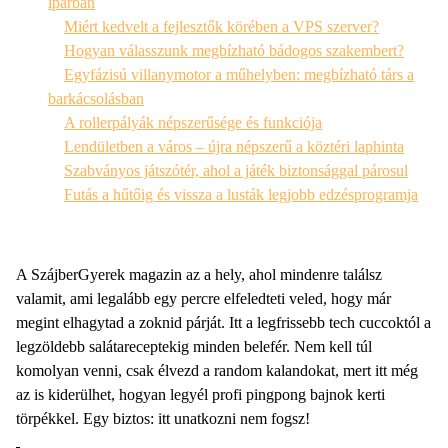
iparban
Miért kedvelt a fejlesztők körében a VPS szerver?
Hogyan válasszunk megbízható bádogos szakembert?
Egyfázisú villanymotor a műhelyben: megbízható társ a
barkácsolásban
A rollerpályák népszerűsége és funkciója
Lendületben a város – újra népszerű a köztéri laphinta
Szabványos játszótér, ahol a játék biztonsággal párosul
Futás a hűtőig és vissza a lusták legjobb edzésprogramja
A SzájberGyerek magazin az a hely, ahol mindenre találsz
valamit, ami legalább egy percre elfeledteti veled, hogy már
megint elhagytad a zoknid párját. Itt a legfrissebb tech cuccoktól a
legzöldebb salátareceptekig minden belefér. Nem kell túl
komolyan venni, csak élvezd a random kalandokat, mert itt még
az is kiderülhet, hogyan legyél profi pingpong bajnok kerti
törpékkel. Egy biztos: itt unatkozni nem fogsz!