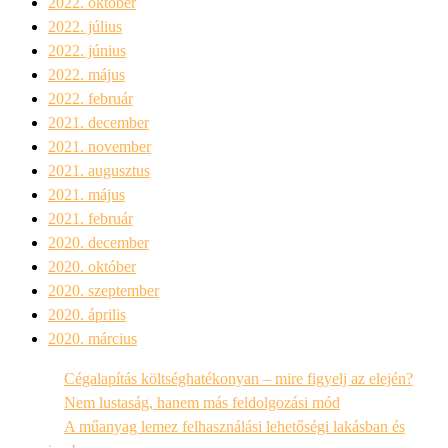
2022. október
2022. július
2022. június
2022. május
2022. február
2021. december
2021. november
2021. augusztus
2021. május
2021. február
2020. december
2020. október
2020. szeptember
2020. április
2020. március
Cégalapítás költséghatékonyan – mire figyelj az elején?
Nem lustaság, hanem más feldolgozási mód
A műanyag lemez felhasználási lehetőségi lakásban és