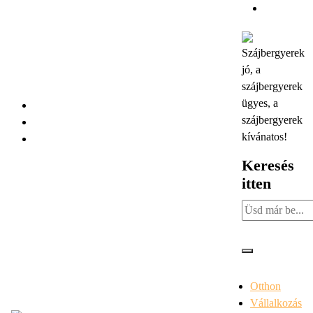
Skip
to
content
Szájbergyerek
jó, a
szájbergyerek
ügyes, a
szájbergyerek
kívánatos!
Keresés
itten
Otthon
Vállalkozás