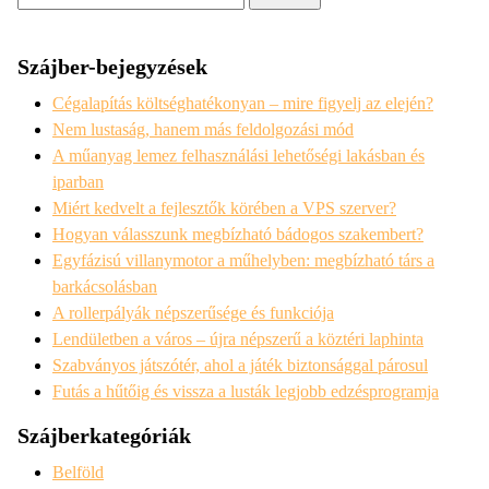
Szájber-bejegyzések
Cégalapítás költséghatékonyan – mire figyelj az elején?
Nem lustaság, hanem más feldolgozási mód
A műanyag lemez felhasználási lehetőségi lakásban és
iparban
Miért kedvelt a fejlesztők körében a VPS szerver?
Hogyan válasszunk megbízható bádogos szakembert?
Egyfázisú villanymotor a műhelyben: megbízható társ a
barkácsolásban
A rollerpályák népszerűsége és funkciója
Lendületben a város – újra népszerű a köztéri laphinta
Szabványos játszótér, ahol a játék biztonsággal párosul
Futás a hűtőig és vissza a lusták legjobb edzésprogramja
Szájberkategóriák
Belföld