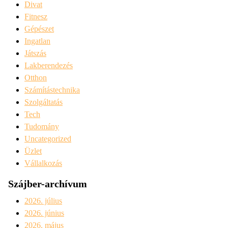
Divat
Fitnesz
Gépészet
Ingatlan
Játszás
Lakberendezés
Otthon
Számítástechnika
Szolgáltatás
Tech
Tudomány
Uncategorized
Üzlet
Vállalkozás
Szájber-archívum
2026. július
2026. június
2026. május