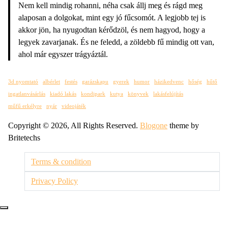
Nem kell mindig rohanni, néha csak állj meg és rágd meg
alaposan a dolgokat, mint egy jó fűcsomót. A legjobb tej is
akkor jön, ha nyugodtan kérődzöl, és nem hagyod, hogy a
legyek zavarjanak. És ne feledd, a zöldebb fű mindig ott van,
ahol már egyszer trágyáztál.
3d nyomtató
albérlet
festés
garázskapu
gyerek
humor
házikedvenc
hőség
hűtő
ingatlanvásárlás
kiadó lakás
kondipark
kutya
könyvek
lakásfelújítás
műfű erkélyre
nyár
videojáték
Copyright © 2026, All Rights Reserved.
Blogone
theme by
Britetechs
Terms & condition
Privacy Policy