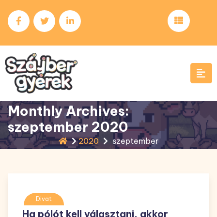
Skip
to
content
Monthly Archives:
szeptember 2020
2020
szeptember
Divat
Ha pólót kell választani, akkor