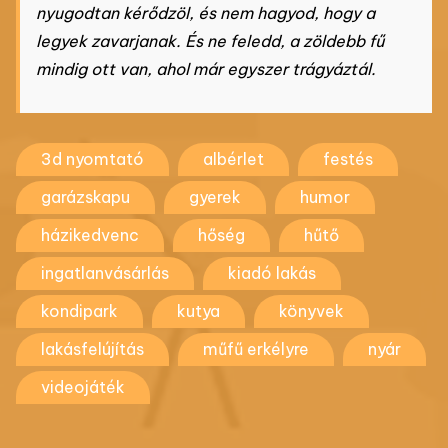
nyugodtan kérődzöl, és nem hagyod, hogy a
legyek zavarjanak. És ne feledd, a zöldebb fű
mindig ott van, ahol már egyszer trágyáztál.
3d nyomtató
albérlet
festés
garázskapu
gyerek
humor
házikedvenc
hőség
hűtő
ingatlanvásárlás
kiadó lakás
kondipark
kutya
könyvek
lakásfelújítás
műfű erkélyre
nyár
videojáték