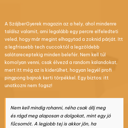
A SzájberGyerek magazin az a hely, ahol mindenre
találsz valamit, ami legalább egy percre elfeledteti
veled, hogy már megint elhagytad a zoknid párját. Itt
a legfrissebb tech cuccoktól a legzöldebb
salátareceptekig minden belefér. Nem kell túl
komolyan venni, csak élvezd a random kalandokat,
mert itt még az is kiderülhet, hogyan legyél profi
pingpong bajnok kerti törpékkel. Egy biztos: itt
unatkozni nem fogsz!
Nem kell mindig rohanni, néha csak állj meg
és rágd meg alaposan a dolgokat, mint egy jó
fűcsomót. A legjobb tej is akkor jön, ha