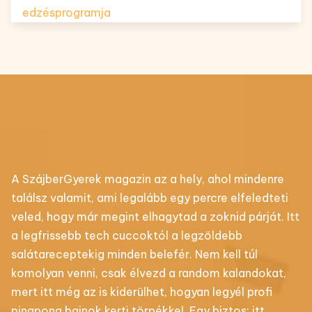
edzésprogramja
A SzájberGyerek magazin az a hely, ahol mindenre
találsz valamit, ami legalább egy percre elfeledteti
veled, hogy már megint elhagytad a zoknid párját. Itt
a legfrissebb tech cuccoktól a legzöldebb
salátareceptekig minden belefér. Nem kell túl
komolyan venni, csak élvezd a random kalandokat,
mert itt még az is kiderülhet, hogyan legyél profi
pingpong bajnok kerti törpékkel. Egy biztos: itt