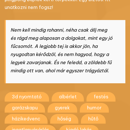
unatkozni nem fogsz!
Nem kell mindig rohanni, néha csak állj meg
és rágd meg alaposan a dolgokat, mint egy jó
fűcsomót. A legjobb tej is akkor jön, ha
nyugodtan kérődzöl, és nem hagyod, hogy a
legyek zavarjanak. És ne feledd, a zöldebb fű
mindig ott van, ahol már egyszer trágyáztál.
3d nyomtató
albérlet
festés
garázskapu
gyerek
humor
házikedvenc
hőség
hűtő
ingatlanvásárlás
kiadó lakás