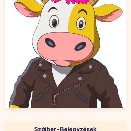
Szájber-Bejegyzések