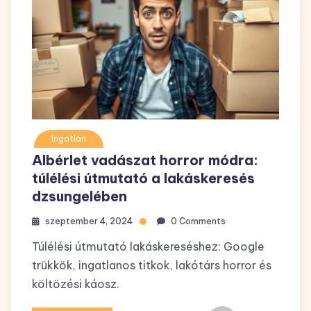
Ingatlan
Albérlet vadászat horror módra:
túlélési útmutató a lakáskeresés
dzsungelében
szeptember 4, 2024
0 Comments
Túlélési útmutató lakáskereséshez: Google
trükkök, ingatlanos titkok, lakótárs horror és
költözési káosz.