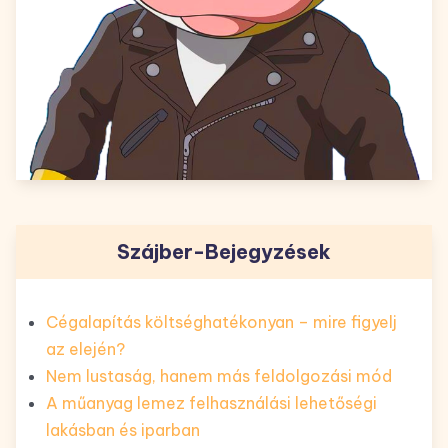
Szájber-Bejegyzések
Cégalapítás költséghatékonyan – mire figyelj
az elején?
Nem lustaság, hanem más feldolgozási mód
A műanyag lemez felhasználási lehetőségi
lakásban és iparban