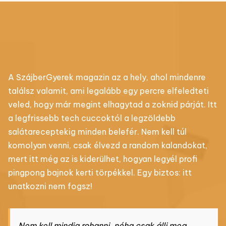
A SzájberGyerek magazin az a hely, ahol mindenre
találsz valamit, ami legalább egy percre elfeledteti
veled, hogy már megint elhagytad a zoknid párját. Itt
a legfrissebb tech cuccoktól a legzöldebb
salátareceptekig minden belefér. Nem kell túl
komolyan venni, csak élvezd a random kalandokat,
mert itt még az is kiderülhet, hogyan legyél profi
pingpong bajnok kerti törpékkel. Egy biztos: itt
unatkozni nem fogsz!
Nem kell mindig rohanni, néha csak állj meg