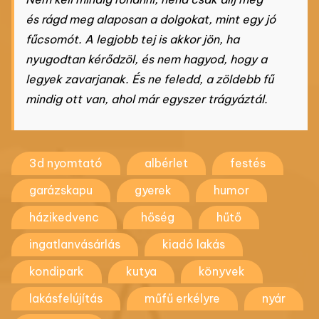
és rágd meg alaposan a dolgokat, mint egy jó
fűcsomót. A legjobb tej is akkor jön, ha
nyugodtan kérődzöl, és nem hagyod, hogy a
legyek zavarjanak. És ne feledd, a zöldebb fű
mindig ott van, ahol már egyszer trágyáztál.
3d nyomtató
albérlet
festés
garázskapu
gyerek
humor
házikedvenc
hőség
hűtő
ingatlanvásárlás
kiadó lakás
kondipark
kutya
könyvek
lakásfelújítás
műfű erkélyre
nyár