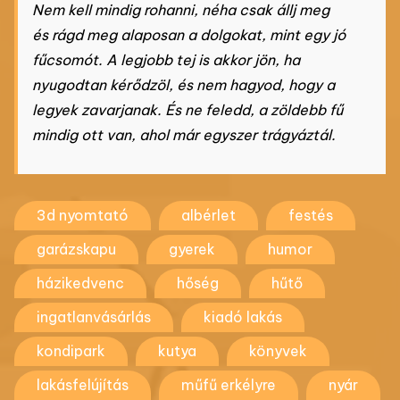
Nem kell mindig rohanni, néha csak állj meg
és rágd meg alaposan a dolgokat, mint egy jó
fűcsomót. A legjobb tej is akkor jön, ha
nyugodtan kérődzöl, és nem hagyod, hogy a
legyek zavarjanak. És ne feledd, a zöldebb fű
mindig ott van, ahol már egyszer trágyáztál.
3d nyomtató
albérlet
festés
garázskapu
gyerek
humor
házikedvenc
hőség
hűtő
ingatlanvásárlás
kiadó lakás
kondipark
kutya
könyvek
lakásfelújítás
műfű erkélyre
nyár