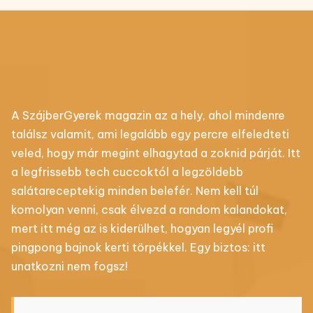
A SzájberGyerek magazin az a hely, ahol mindenre
találsz valamit, ami legalább egy percre elfeledteti
veled, hogy már megint elhagytad a zoknid párját. Itt
a legfrissebb tech cuccoktól a legzöldebb
salátareceptekig minden belefér. Nem kell túl
komolyan venni, csak élvezd a random kalandokat,
mert itt még az is kiderülhet, hogyan legyél profi
pingpong bajnok kerti törpékkel. Egy biztos: itt
unatkozni nem fogsz!