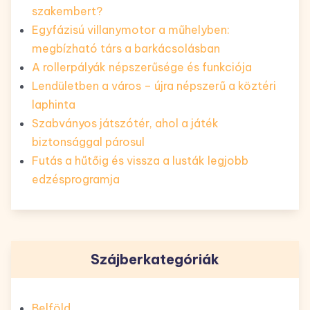
szakembert?
Egyfázisú villanymotor a műhelyben:
megbízható társ a barkácsolásban
A rollerpályák népszerűsége és funkciója
Lendületben a város – újra népszerű a köztéri
laphinta
Szabványos játszótér, ahol a játék
biztonsággal párosul
Futás a hűtőig és vissza a lusták legjobb
edzésprogramja
Szájberkategóriák
Belföld