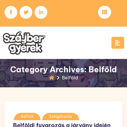
Skip
to
content
Category Archives: Belföld
Belföld
Belföld
Szolgáltatás
Belföldi fuvarozás a járvány idején