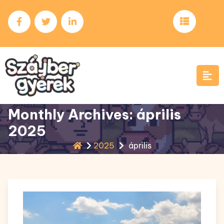
Skip
to
content
Monthly Archives: április
2025
2025
április