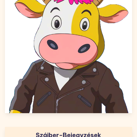
Szájber-Bejegyzések