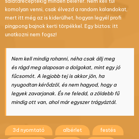
salátareceptekig minden belefér. Nem kell túl
komolyan venni, csak élvezd a random kalandokat,
mert itt még az is kiderülhet, hogyan legyél profi
pingpong bajnok kerti törpékkel. Egy biztos: itt
unatkozni nem fogsz!
Nem kell mindig rohanni, néha csak állj meg
és rágd meg alaposan a dolgokat, mint egy jó
fűcsomót. A legjobb tej is akkor jön, ha
nyugodtan kérődzöl, és nem hagyod, hogy a
legyek zavarjanak. És ne feledd, a zöldebb fű
mindig ott van, ahol már egyszer trágyáztál.
3d nyomtató
albérlet
festés