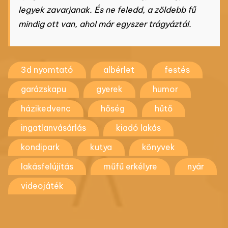
legyek zavarjanak. És ne feledd, a zöldebb fű
mindig ott van, ahol már egyszer trágyáztál.
3d nyomtató
albérlet
festés
garázskapu
gyerek
humor
házikedvenc
hőség
hűtő
ingatlanvásárlás
kiadó lakás
kondipark
kutya
könyvek
lakásfelújítás
műfű erkélyre
nyár
videojáték