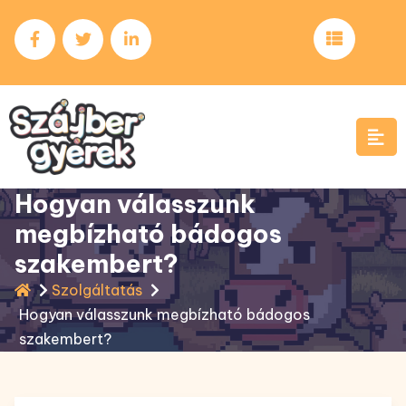
Skip
to
content
Hogyan válasszunk
megbízható bádogos
szakembert?
Szolgáltatás
Hogyan válasszunk megbízható bádogos
szakembert?