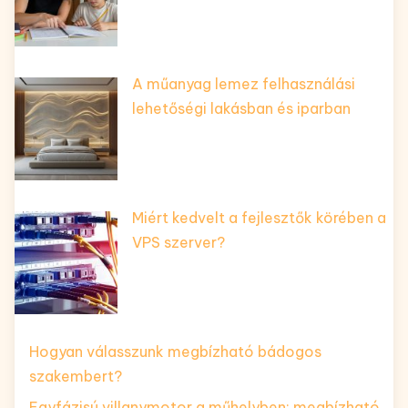
A műanyag lemez felhasználási
lehetőségi lakásban és iparban
Miért kedvelt a fejlesztők körében a
VPS szerver?
Hogyan válasszunk megbízható bádogos
szakembert?
Egyfázisú villanymotor a műhelyben: megbízható