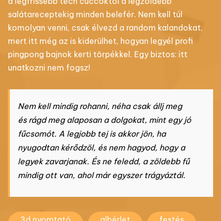
a legfrissebb tech cuccoktól a legzöldebb
salátareceptekig minden belefér. Nem kell túl
komolyan venni, csak élvezd a random kalandokat,
mert itt még az is kiderülhet, hogyan legyél profi
pingpong bajnok kerti törpékkel. Egy biztos: itt
unatkozni nem fogsz!
Nem kell mindig rohanni, néha csak állj meg
és rágd meg alaposan a dolgokat, mint egy jó
fűcsomót. A legjobb tej is akkor jön, ha
nyugodtan kérődzöl, és nem hagyod, hogy a
legyek zavarjanak. És ne feledd, a zöldebb fű
mindig ott van, ahol már egyszer trágyáztál.
3d nyomtató
albérlet
festés