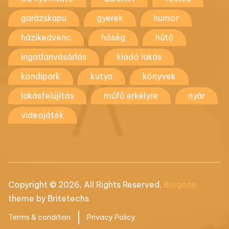
garázskapu
gyerek
humor
házikedvenc
hőség
hűtő
ingatlanvásárlás
kiadó lakás
kondipark
kutya
könyvek
lakásfelújítás
műfű erkélyre
nyár
videojáték
Copyright © 2026, All Rights Reserved.
Blogone
theme by Britetechs
Terms & condition
Privacy Policy