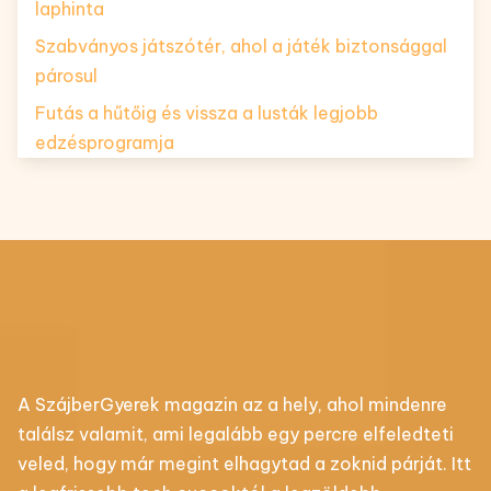
laphinta
Szabványos játszótér, ahol a játék biztonsággal
párosul
Futás a hűtőig és vissza a lusták legjobb
edzésprogramja
A SzájberGyerek magazin az a hely, ahol mindenre
találsz valamit, ami legalább egy percre elfeledteti
veled, hogy már megint elhagytad a zoknid párját. Itt