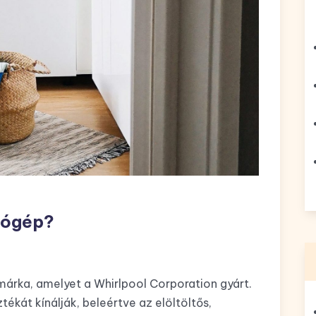
sógép?
ka, amelyet a Whirlpool Corporation gyárt.
kát kínálják, beleértve az elöltöltős,