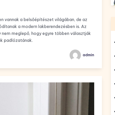
len vannak a belsőépítészet világában, de az
ódítanak a modern lakberendezésben is. Az
gy nem meglepő, hogy egyre többen választják
uk padlózatának.
admin