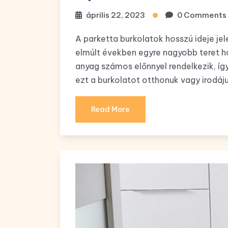
április 22, 2023
0 Comments
A parketta burkolatok hosszú ideje je
elmúlt években egyre nagyobb teret h
anyag számos előnnyel rendelkezik, í
ezt a burkolatot otthonuk vagy irodáj
Read More