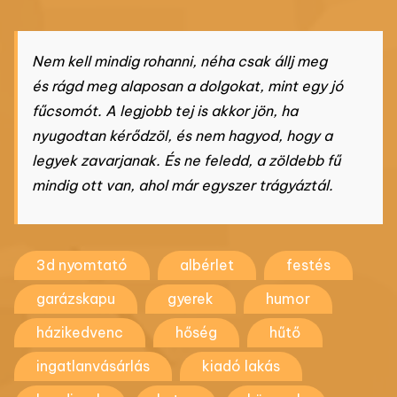
Nem kell mindig rohanni, néha csak állj meg
és rágd meg alaposan a dolgokat, mint egy jó
fűcsomót. A legjobb tej is akkor jön, ha
nyugodtan kérődzöl, és nem hagyod, hogy a
legyek zavarjanak. És ne feledd, a zöldebb fű
mindig ott van, ahol már egyszer trágyáztál.
3d nyomtató
albérlet
festés
garázskapu
gyerek
humor
házikedvenc
hőség
hűtő
ingatlanvásárlás
kiadó lakás