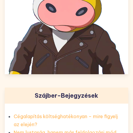
Szájber-Bejegyzések
Cégalapítás költséghatékonyan – mire figyelj
az elején?
Nem lustaság, hanem más feldolgozási mód