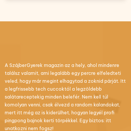
A SzájberGyerek magazin az a hely, ahol mindenre
találsz valamit, ami legalább egy percre elfeledteti
veled, hogy már megint elhagytad a zoknid párját. Itt
a legfrissebb tech cuccoktól a legzöldebb
salátareceptekig minden belefér. Nem kell túl
komolyan venni, csak élvezd a random kalandokat,
mert itt még az is kiderülhet, hogyan legyél profi
pingpong bajnok kerti törpékkel. Egy biztos: itt
unatkozni nem fogsz!