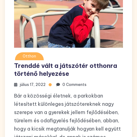
Otthon
Trenddé vált a játszótér otthonra
történő helyezése
július 17, 2022
0 Comments
Bár a közösségi életnek, a parkokban
létesített különleges játszótereknek nagy
szerepe van a gyerekek jellem fejlődésében,
türelem és odafigyelés fejlődésében, abban,
hogy a kicsik megtanulják hogyan kell együtt
játszani másokkal, de annak is számos