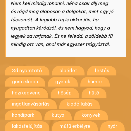
Nem kell mindig rohanni, néha csak állj meg
és rágd meg alaposan a dolgokat, mint egy jó
fűcsomót. A legjobb tej is akkor jön, ha
nyugodtan kérődzöl, és nem hagyod, hogy a
legyek zavarjanak. És ne feledd, a zöldebb fű
mindig ott van, ahol már egyszer trágyáztál.
3d nyomtató
albérlet
festés
garázskapu
gyerek
humor
házikedvenc
hőség
hűtő
ingatlanvásárlás
kiadó lakás
kondipark
kutya
könyvek
lakásfelújítás
műfű erkélyre
nyár