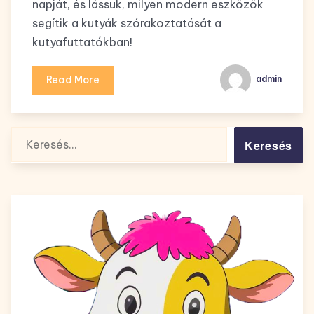
napját, és lássuk, milyen modern eszközök
segítik a kutyák szórakoztatását a
kutyafuttatókban!
Read More
admin
Keresés: