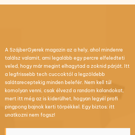
A SzájberGyerek magazin az a hely, ahol mindenre
találsz valamit, ami legalább egy percre elfeledteti
veled, hogy már megint elhagytad a zoknid párját. Itt
a legfrissebb tech cuccoktól a legzöldebb
salátareceptekig minden belefér. Nem kell túl
komolyan venni, csak élvezd a random kalandokat,
mert itt még az is kiderülhet, hogyan legyél profi
pingpong bajnok kerti törpékkel. Egy biztos: itt
unatkozni nem fogsz!