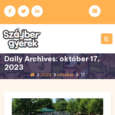
Skip
to
content
Daily Archives: október 17,
2023
2023
október
17