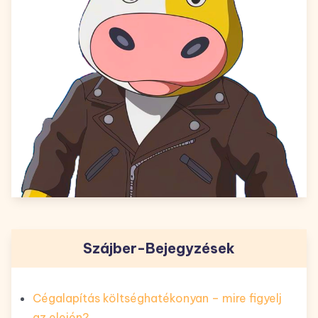
Szájber-Bejegyzések
Cégalapítás költséghatékonyan – mire figyelj
az elején?