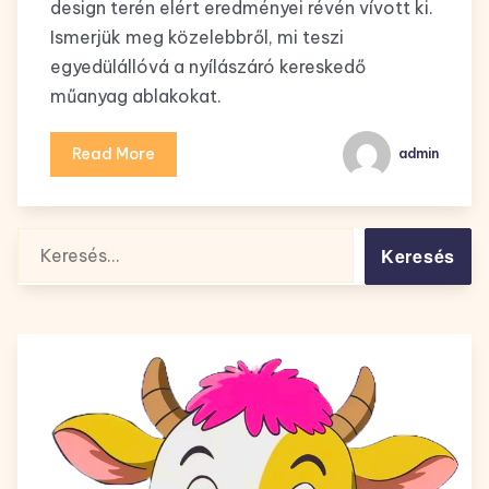
design terén elért eredményei révén vívott ki.
Ismerjük meg közelebbről, mi teszi
egyedülállóvá a nyílászáró kereskedő
műanyag ablakokat.
Read More
admin
Keresés: