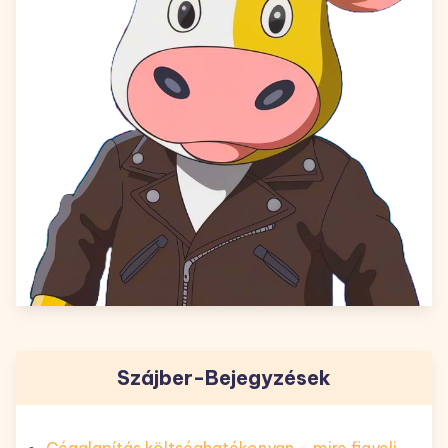
Szájber-Bejegyzések
Cégalapítás költséghatékonyan – mire figyelj