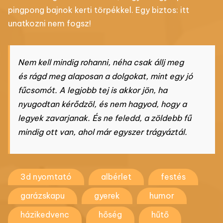
pingpong bajnok kerti törpékkel. Egy biztos: itt
unatkozni nem fogsz!
Nem kell mindig rohanni, néha csak állj meg
és rágd meg alaposan a dolgokat, mint egy jó
fűcsomót. A legjobb tej is akkor jön, ha
nyugodtan kérődzöl, és nem hagyod, hogy a
legyek zavarjanak. És ne feledd, a zöldebb fű
mindig ott van, ahol már egyszer trágyáztál.
3d nyomtató
albérlet
festés
garázskapu
gyerek
humor
házikedvenc
hőség
hűtő