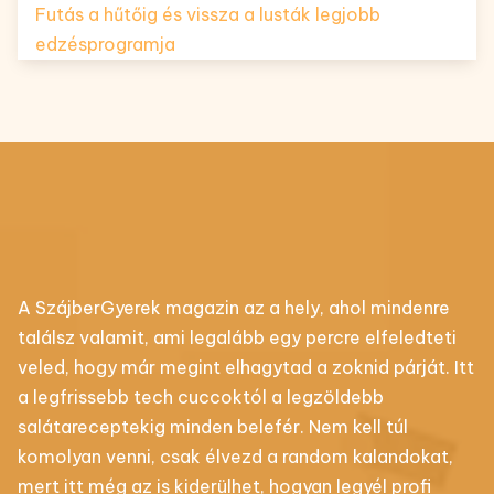
Futás a hűtőig és vissza a lusták legjobb
edzésprogramja
A SzájberGyerek magazin az a hely, ahol mindenre
találsz valamit, ami legalább egy percre elfeledteti
veled, hogy már megint elhagytad a zoknid párját. Itt
a legfrissebb tech cuccoktól a legzöldebb
salátareceptekig minden belefér. Nem kell túl
komolyan venni, csak élvezd a random kalandokat,
mert itt még az is kiderülhet, hogyan legyél profi