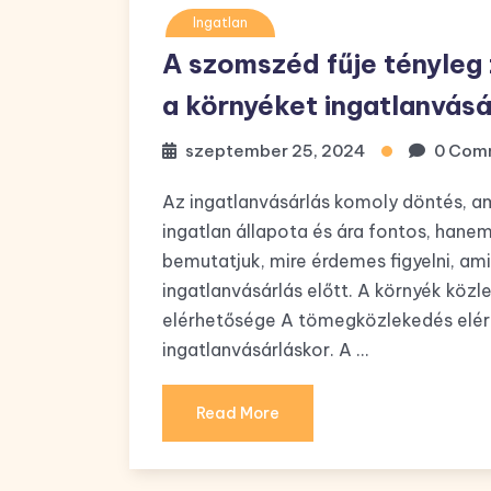
Ingatlan
A szomszéd fűje tényleg
a környéket ingatlanvásá
szeptember 25, 2024
0 Com
Az ingatlanvásárlás komoly döntés, a
ingatlan állapota és ára fontos, hanem
bemutatjuk, mire érdemes figyelni, am
ingatlanvásárlás előtt. A környék kö
elérhetősége A tömegközlekedés elé
ingatlanvásárláskor. A …
Read More