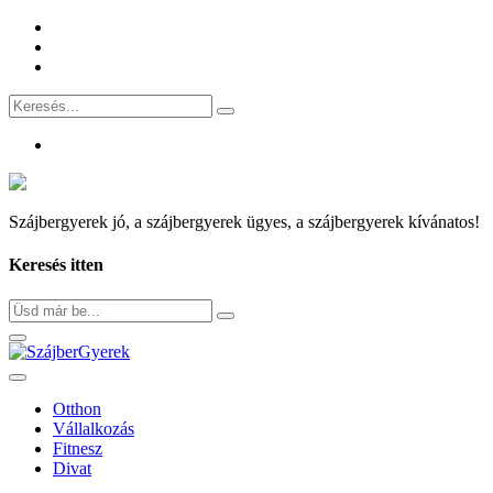
Skip
to
content
Szájbergyerek jó, a szájbergyerek ügyes, a szájbergyerek kívánatos!
Keresés itten
Otthon
Vállalkozás
Fitnesz
Divat