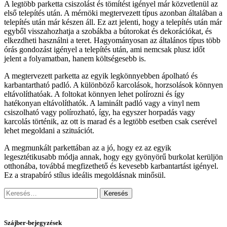
A legtöbb parketta csiszolást és tömítést igényel már közvetlenül az
első telepítés után. A mérnöki megtervezett típus azonban általában a
telepítés után már készen áll. Ez azt jelenti, hogy a telepítés után már
egyből visszahozhatja a szobákba a bútorokat és dekorációkat, és
elkezdheti használni a teret. Hagyományosan az általános típus több
órás gondozást igényel a telepítés után, ami nemcsak plusz időt
jelent a folyamatban, hanem költségesebb is.
A megtervezett parketta az egyik legkönnyebben ápolható és
karbantartható padló. A különböző karcolások, horzsolások könnyen
eltávolíthatóak. A foltokat könnyen lehet polírozni és így
hatékonyan eltávolíthatók. A laminált padló vagy a vinyl nem
csiszolható vagy polírozható, így, ha egyszer horpadás vagy
karcolás történik, az ott is marad és a legtöbb esetben csak cserével
lehet megoldani a szituációt.
A megmunkált parkettában az a jó, hogy ez az egyik
legesztétikusabb módja annak, hogy egy gyönyörű burkolat kerüljön
otthonába, továbbá megfizethető és kevesebb karbantartást igényel.
Ez a strapabíró stílus ideális megoldásnak minősül.
Keresés:
Szájber-bejegyzések