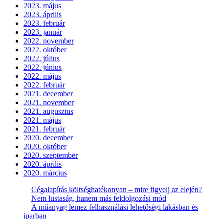
2023. május
2023. április
2023. február
2023. január
2022. november
2022. október
2022. július
2022. június
2022. május
2022. február
2021. december
2021. november
2021. augusztus
2021. május
2021. február
2020. december
2020. október
2020. szeptember
2020. április
2020. március
Cégalapítás költséghatékonyan – mire figyelj az elején?
Nem lustaság, hanem más feldolgozási mód
A műanyag lemez felhasználási lehetőségi lakásban és
iparban