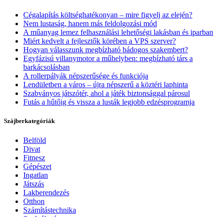
Cégalapítás költséghatékonyan – mire figyelj az elején?
Nem lustaság, hanem más feldolgozási mód
A műanyag lemez felhasználási lehetőségi lakásban és iparban
Miért kedvelt a fejlesztők körében a VPS szerver?
Hogyan válasszunk megbízható bádogos szakembert?
Egyfázisú villanymotor a műhelyben: megbízható társ a
barkácsolásban
A rollerpályák népszerűsége és funkciója
Lendületben a város – újra népszerű a köztéri laphinta
Szabványos játszótér, ahol a játék biztonsággal párosul
Futás a hűtőig és vissza a lusták legjobb edzésprogramja
Szájberkategóriák
Belföld
Divat
Fitnesz
Gépészet
Ingatlan
Játszás
Lakberendezés
Otthon
Számítástechnika