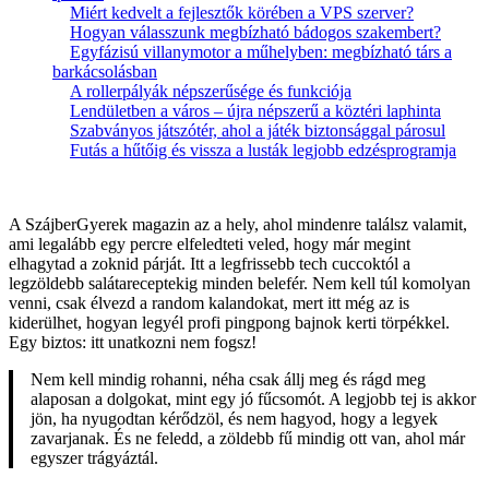
Miért kedvelt a fejlesztők körében a VPS szerver?
Hogyan válasszunk megbízható bádogos szakembert?
Egyfázisú villanymotor a műhelyben: megbízható társ a
barkácsolásban
A rollerpályák népszerűsége és funkciója
Lendületben a város – újra népszerű a köztéri laphinta
Szabványos játszótér, ahol a játék biztonsággal párosul
Futás a hűtőig és vissza a lusták legjobb edzésprogramja
A SzájberGyerek magazin az a hely, ahol mindenre találsz valamit,
ami legalább egy percre elfeledteti veled, hogy már megint
elhagytad a zoknid párját. Itt a legfrissebb tech cuccoktól a
legzöldebb salátareceptekig minden belefér. Nem kell túl komolyan
venni, csak élvezd a random kalandokat, mert itt még az is
kiderülhet, hogyan legyél profi pingpong bajnok kerti törpékkel.
Egy biztos: itt unatkozni nem fogsz!
Nem kell mindig rohanni, néha csak állj meg és rágd meg
alaposan a dolgokat, mint egy jó fűcsomót. A legjobb tej is akkor
jön, ha nyugodtan kérődzöl, és nem hagyod, hogy a legyek
zavarjanak. És ne feledd, a zöldebb fű mindig ott van, ahol már
egyszer trágyáztál.