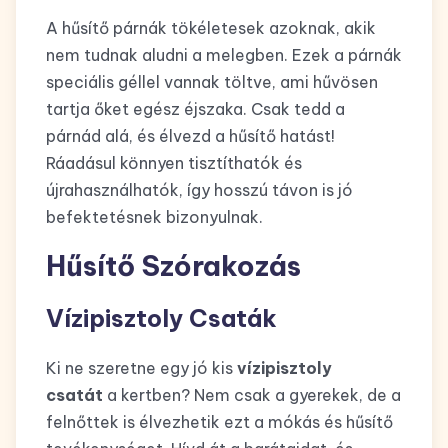
A hűsítő párnák tökéletesek azoknak, akik
nem tudnak aludni a melegben. Ezek a párnák
speciális géllel vannak töltve, ami hűvösen
tartja őket egész éjszaka. Csak tedd a
párnád alá, és élvezd a hűsítő hatást!
Ráadásul könnyen tisztíthatók és
újrahasználhatók, így hosszú távon is jó
befektetésnek bizonyulnak.
Hűsítő Szórakozás
Vízipisztoly Csaták
Ki ne szeretne egy jó kis
vízipisztoly
csatát
a kertben? Nem csak a gyerekek, de a
felnőttek is élvezhetik ezt a mókás és hűsítő