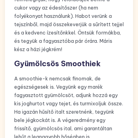
cukor vagy az édesítőszer (ha nem
folyékonyat használunk). Habot verünk a
tejszínből, majd összekeverjük a sűrített tejjel
és a kedvenc ízesítőnkkel. Öntsük formákba,
és tegyük a fagyasztóba pár órára. Máris
kész a házi jégkrém!
Gyümölcsös Smoothiek
A smoothie-k nemcsak finomak, de
egészségesek is. Vegyünk egy marék
fagyasztott gyümölcsöt, adjunk hozzá egy
kis joghurtot vagy tejet, és turmixoljuk össze.
Ha igazán hűsítő italt szeretnénk, tegyünk
bele jégkockát is. A végeredmény egy
frissítő, gyümölcsös ital, ami garantáltan
lehűt a legnagyobb hőségben is.