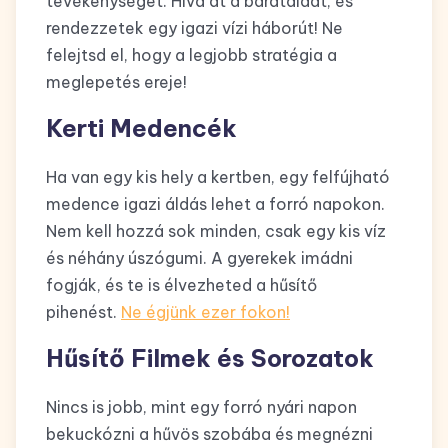
tevékenységet. Hívd át a barátaidat, és
rendezzetek egy igazi vízi háborút! Ne
felejtsd el, hogy a legjobb stratégia a
meglepetés ereje!
Kerti Medencék
Ha van egy kis hely a kertben, egy felfújható
medence igazi áldás lehet a forró napokon.
Nem kell hozzá sok minden, csak egy kis víz
és néhány úszógumi. A gyerekek imádni
fogják, és te is élvezheted a hűsítő
pihenést.
Ne égjünk ezer fokon!
Hűsítő Filmek és Sorozatok
Nincs is jobb, mint egy forró nyári napon
bekuckózni a hűvös szobába és megnézni