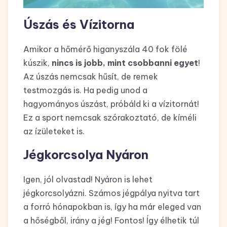
Úszás és Vízitorna
Amikor a hőmérő higanyszála 40 fok fölé
kúszik,
nincs is jobb, mint csobbanni egyet
!
Az úszás nemcsak hűsít, de remek
testmozgás is. Ha pedig unod a
hagyományos úszást, próbáld ki a vízitornát!
Ez a sport nemcsak szórakoztató, de kíméli
az ízületeket is.
Jégkorcsolya Nyáron
Igen, jól olvastad! Nyáron is lehet
jégkorcsolyázni. Számos jégpálya nyitva tart
a forró hónapokban is, így ha már eleged van
a hőségből, irány a jég! Fontos! Így élhetik túl