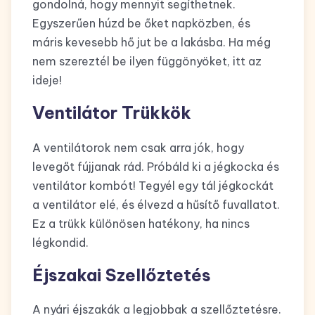
gondolná, hogy mennyit segíthetnek.
Egyszerűen húzd be őket napközben, és
máris kevesebb hő jut be a lakásba. Ha még
nem szereztél be ilyen függönyöket, itt az
ideje!
Ventilátor Trükkök
A ventilátorok nem csak arra jók, hogy
levegőt fújjanak rád. Próbáld ki a jégkocka és
ventilátor kombót! Tegyél egy tál jégkockát
a ventilátor elé, és élvezd a hűsítő fuvallatot.
Ez a trükk különösen hatékony, ha nincs
légkondid.
Éjszakai Szellőztetés
A nyári éjszakák a legjobbak a szellőztetésre.