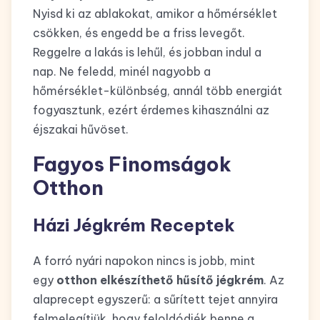
Nyisd ki az ablakokat, amikor a hőmérséklet
csökken, és engedd be a friss levegőt.
Reggelre a lakás is lehűl, és jobban indul a
nap. Ne feledd, minél nagyobb a
hőmérséklet-különbség, annál több energiát
fogyasztunk, ezért érdemes kihasználni az
éjszakai hűvöset.
Fagyos Finomságok
Otthon
Házi Jégkrém Receptek
A forró nyári napokon nincs is jobb, mint
egy
otthon elkészíthető hűsítő jégkrém
. Az
alaprecept egyszerű: a sűrített tejet annyira
felmelegítjük, hogy feloldódjék benne a