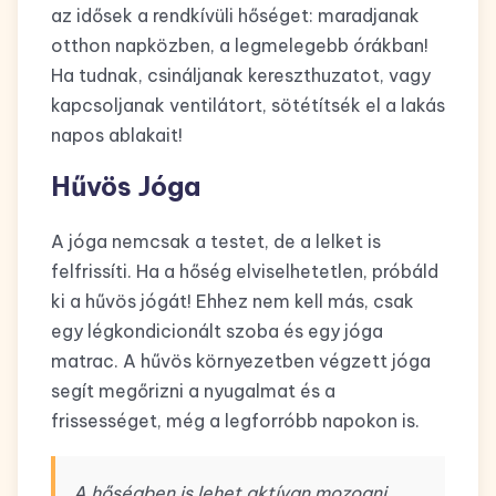
az idősek a rendkívüli hőséget: maradjanak
otthon napközben, a legmelegebb órákban!
Ha tudnak, csináljanak kereszthuzatot, vagy
kapcsoljanak ventilátort, sötétítsék el a lakás
napos ablakait!
Hűvös Jóga
A jóga nemcsak a testet, de a lelket is
felfrissíti. Ha a hőség elviselhetetlen, próbáld
ki a hűvös jógát! Ehhez nem kell más, csak
egy légkondicionált szoba és egy jóga
matrac. A hűvös környezetben végzett jóga
segít megőrizni a nyugalmat és a
frissességet, még a legforróbb napokon is.
A hőségben is lehet aktívan mozogni,