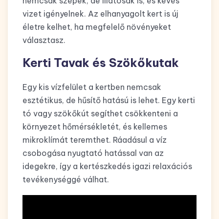
nemcsak szépek, de illatosak is, és kevés
vizet igényelnek. Az elhanyagolt kert is új
életre kelhet, ha megfelelő növényeket
választasz.
Kerti Tavak és Szökőkutak
Egy kis vízfelület a kertben nemcsak
esztétikus, de hűsítő hatású is lehet. Egy kerti
tó vagy szökőkút segíthet csökkenteni a
környezet hőmérsékletét, és kellemes
mikroklímát teremthet. Ráadásul a víz
csobogása nyugtató hatással van az
idegekre, így a kertészkedés igazi relaxációs
tevékenységgé válhat.