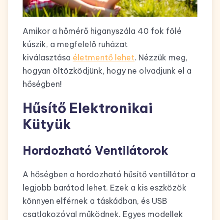
Amikor a hőmérő higanyszála 40 fok fölé
kúszik, a megfelelő ruházat
kiválasztása
életmentő lehet
. Nézzük meg,
hogyan öltözködjünk, hogy ne olvadjunk el a
hőségben!
Hűsítő Elektronikai
Kütyük
Hordozható Ventilátorok
A hőségben a hordozható hűsítő ventillátor a
legjobb barátod lehet. Ezek a kis eszközök
könnyen elférnek a táskádban, és USB
csatlakozóval működnek. Egyes modellek