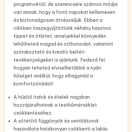
programoktól, de szerencsére számos módja
van annak, hogy a forró napokat kellemesen
és biztonságosan átvészeljük. Ebben a
cikkben összegyűjtöttünk néhány hasznos
tippet és ötletet, amelyekkel könnyedén
lehűtheted magad és otthonodat, valamint
szórakoztató és kreatív beltéri
tevékenységeket is ajánlunk. Fedezd fel,
hogyan teheted elviselhetőbbé a nyári
hőséget anélkül, hogy elhagynád a
komfortzónádat!
A hűsítő italok és ételek nagyban
hozzájárulhatnak a testhőmérséklet
csökkentéséhez.
A sötétítő függönyök és ventilátorok
használata hatékonyan csökkenti a lakás