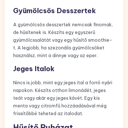
Gyümölcsös Desszertek
A gyümölcsös desszertek nemcsak finomak,
de hűsítenek is. Készíts egy egyszerű
gyümölcssalátát vagy egy hűsítő smoothie-
t. A legjobb, ha szezonális gyümölcsöket
használsz, mint a dinnye vagy az eper.
Jeges Italok
Nincs is jobb, mint egy jeges ital a forró nyári
napokon. Készíts otthon limonádét, jeges
teát vagy akár egy jeges kávét. Egy kis
menta vagy citromfű hozzáadásával még
frissítőbbé teheted az italodat.
Hűsítő Ruházat