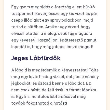
Egy gyors megoldás a forróság ellen: hűsítő
testpermet! Keverj össze egy kis vizet és pár
csepp illóolajat egy spray palackban, majd
tartsd a hűtőben. Amikor úgy érzed, hogy
elviselhetetlen a meleg, csak fújj magadra
egy keveset. Használjon légáteresztő pamut
lepedőt is, hogy még jobban érezd magad!
Jeges Lábfürdők
A lábaid is megérdemlik a kényeztetést! Tölts
meg egy lavórt hideg vízzel, dobj bele néhány
jégkockát, és áztasd benne a lábaidat. Ez
nem csak hűsít, de felfrissíti a fáradt lábakat
is. Egy kis mentolos lábfürdősóval még
tovább fokozhatod a hatást!