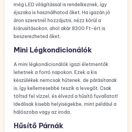
még LED világítással is rendelkeznek, így
éjszaka is használhatod őket. Ha igazán jó
áron szeretnél hozzájutni, nézz körül a
kiárusításokon, ahol akár 8300 Ft-ért is
beszerezheted őket.
Mini Légkondicionálók
A mini légkondicionálók igazi életmentők
lehetnek a forró napokon. Ezek a kis
készülékek nemcsak hűtenek, de párásítanak
is, így kellemesebbé teszik a levegőt. Csak
töltsd fel vízzel, és élvezd a hűsítő fuvallatot!
Ideálisak kisebb helyiségekbe, mint például a
hálószoba vagy az iroda.
Hűsítő Párnák