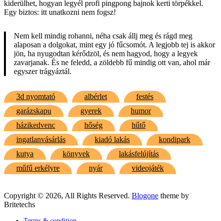
kiderülhet, hogyan legyél profi pingpong bajnok kerti törpékkel.
Egy biztos: itt unatkozni nem fogsz!
Nem kell mindig rohanni, néha csak állj meg és rágd meg
alaposan a dolgokat, mint egy jó fűcsomót. A legjobb tej is akkor
jön, ha nyugodtan kérődzöl, és nem hagyod, hogy a legyek
zavarjanak. És ne feledd, a zöldebb fű mindig ott van, ahol már
egyszer trágyáztál.
3d nyomtató
albérlet
festés
garázskapu
gyerek
humor
házikedvenc
hőség
hűtő
ingatlanvásárlás
kiadó lakás
kondipark
kutya
könyvek
lakásfelújítás
műfű erkélyre
nyár
videojáték
Copyright © 2026, All Rights Reserved.
Blogone
theme by
Britetechs
Terms & condition