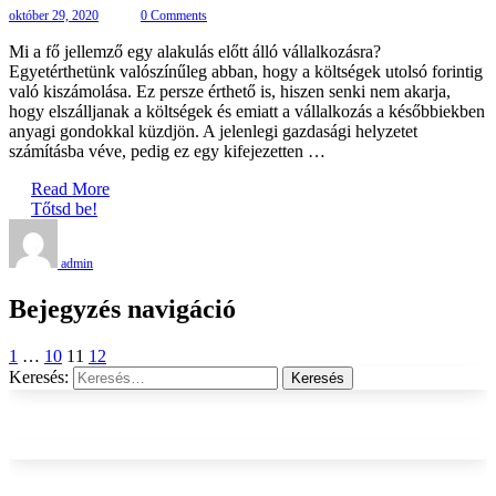
október 29, 2020
0 Comments
Mi a fő jellemző egy alakulás előtt álló vállalkozásra?
Egyetérthetünk valószínűleg abban, hogy a költségek utolsó forintig
való kiszámolása. Ez persze érthető is, hiszen senki nem akarja,
hogy elszálljanak a költségek és emiatt a vállalkozás a későbbiekben
anyagi gondokkal küzdjön. A jelenlegi gazdasági helyzetet
számításba véve, pedig ez egy kifejezetten …
Read More
Tőtsd be!
admin
Bejegyzés navigáció
1
…
10
11
12
Keresés: