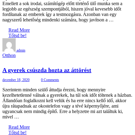
Emellett a sok irodai, számítógép előtt történő ülő munka sem a
legjobb az egészség szempontjából, hiszen jóval kevesebb időt
fordítanak az emberek így a testmozgásra. Azonban van egy
nagyszerű lehetőség mindenki számára, hogy javítson a …
Read More
Tőtsd be!
admin
Otthon
A gyerek csúszda hozta az áttörést
december 18, 2020
0 Comments
Szerintem minden szülő áttudja érezni, hogy mennyire
kezelhetetlenné válnak a gyerekek, ha túl sok időt töltenek a házban.
Állandóan foglalkozni kell velük és ha erre nincs kellő idő, akkor
újra rátapadnak az okostelefon vagy a tévé képernyőjére, ami
ugyancsak nem mindig építő. Erre a helyzetre mi azt találtuk ki,
mivel …
Read More
Tőtsd be!