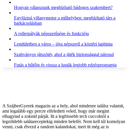
Hogyan válasszunk megbízható bádogos szakembert?
Egyfázisú villanymotor a műhelyben: megbízható társ a
barkácsolásban
A rollerpályák népszerűsége és funkciója
Lendületben a város – újra népszerű a köztéri laphinta
Szabványos játszótér, ahol a játék biztonsággal párosul
Futás a hűtőig és vissza a lusták legjobb edzésprogramja
A SzájberGyerek magazin az a hely, ahol mindenre találsz valamit,
ami legalább egy percre elfeledteti veled, hogy már megint
elhagytad a zoknid párját. Itt a legfrissebb tech cuccoktól a
legzöldebb salátareceptekig minden belefér. Nem kell túl komolyan
venni, csak élvezd a random kalandokat, mert itt még az is