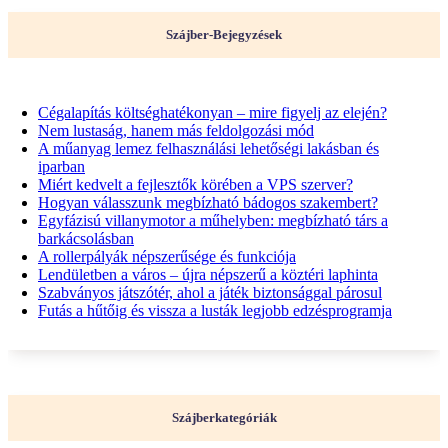
Szájber-Bejegyzések
Cégalapítás költséghatékonyan – mire figyelj az elején?
Nem lustaság, hanem más feldolgozási mód
A műanyag lemez felhasználási lehetőségi lakásban és
iparban
Miért kedvelt a fejlesztők körében a VPS szerver?
Hogyan válasszunk megbízható bádogos szakembert?
Egyfázisú villanymotor a műhelyben: megbízható társ a
barkácsolásban
A rollerpályák népszerűsége és funkciója
Lendületben a város – újra népszerű a köztéri laphinta
Szabványos játszótér, ahol a játék biztonsággal párosul
Futás a hűtőig és vissza a lusták legjobb edzésprogramja
Szájberkategóriák