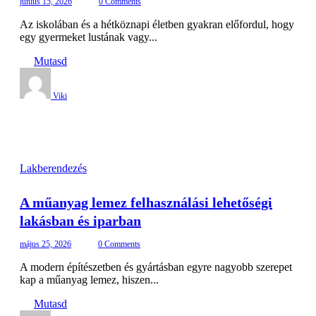
június 15, 2026
0 Comments
Az iskolában és a hétköznapi életben gyakran előfordul, hogy
egy gyermeket lustának vagy...
Mutasd
Viki
Lakberendezés
A műanyag lemez felhasználási lehetőségi
lakásban és iparban
május 25, 2026
0 Comments
A modern építészetben és gyártásban egyre nagyobb szerepet
kap a műanyag lemez, hiszen...
Mutasd