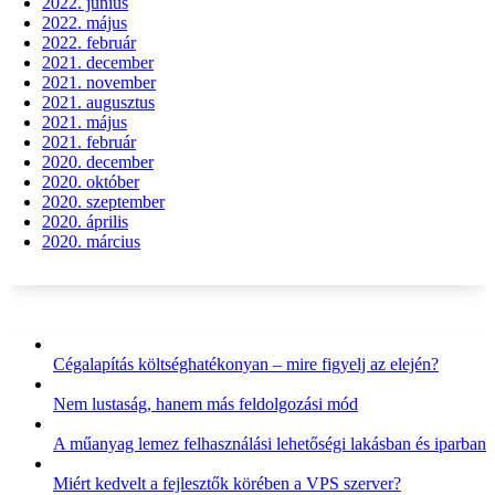
2022. június
2022. május
2022. február
2021. december
2021. november
2021. augusztus
2021. május
2021. február
2020. december
2020. október
2020. szeptember
2020. április
2020. március
Cégalapítás költséghatékonyan – mire figyelj az elején?
Nem lustaság, hanem más feldolgozási mód
A műanyag lemez felhasználási lehetőségi lakásban és iparban
Miért kedvelt a fejlesztők körében a VPS szerver?