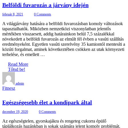
Belföldi fuvarozás a járvány idején
február 8, 2021
0 Comments
A világjárvány hatására a belföldi fuvarozásban komoly változások
tapasztalhatók. Miközben nemzetközi viszonylatban jelentős
mértékben visszaesett, addig határainkon belül 7,5 százalékkal
növekedett a belföldi fuvarozás az elmúlt fél évben a vasúti szállítás
eredményeként. Egyetlen vasúti szerelvény 35 kamiontól mentesíti a
közúti forgalmat, aminek következtében csökken az utak környezeti
terhelése, és emellett …
Read More
Tőtsd be!
admin
Fitnesz
Egészségesebb élet a kondipark által
december 19, 2020
0 Comments
Az egészségtelen, gyorskajákra és rengeteg cukorra épülő
táplálkozás hazánkban is sokak számára jelent komoly problémát.