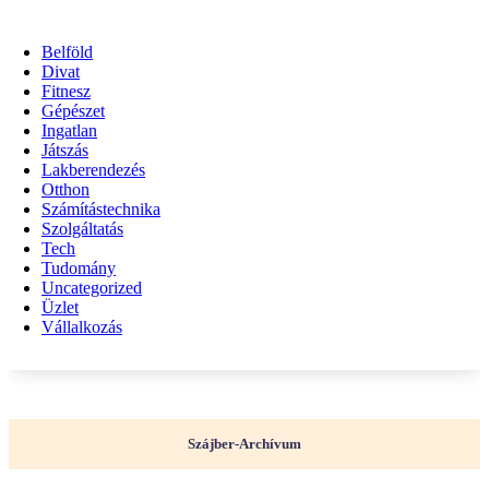
Belföld
Divat
Fitnesz
Gépészet
Ingatlan
Játszás
Lakberendezés
Otthon
Számítástechnika
Szolgáltatás
Tech
Tudomány
Uncategorized
Üzlet
Vállalkozás
Szájber-Archívum