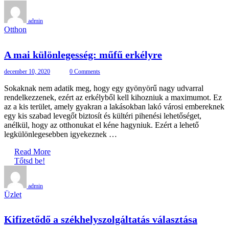
admin
Otthon
A mai különlegesség: műfű erkélyre
december 10, 2020
0 Comments
Sokaknak nem adatik meg, hogy egy gyönyörű nagy udvarral
rendelkezzenek, ezért az erkélyből kell kihozniuk a maximumot. Ez
az a kis terület, amely gyakran a lakásokban lakó városi embereknek
egy kis szabad levegőt biztosít és kültéri pihenési lehetőséget,
anélkül, hogy az otthonukat el kéne hagyniuk. Ezért a lehető
legkülönlegesebben igyekeznek …
Read More
Tőtsd be!
admin
Üzlet
Kifizetődő a székhelyszolgáltatás választása