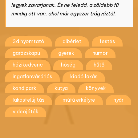
legyek zavarjanak. És ne feledd, a zöldebb fű
mindig ott van, ahol már egyszer trágyáztál.
3d nyomtató
albérlet
festés
garázskapu
gyerek
humor
házikedvenc
hőség
hűtő
ingatlanvásárlás
kiadó lakás
kondipark
kutya
könyvek
lakásfelújítás
műfű erkélyre
nyár
videojáték