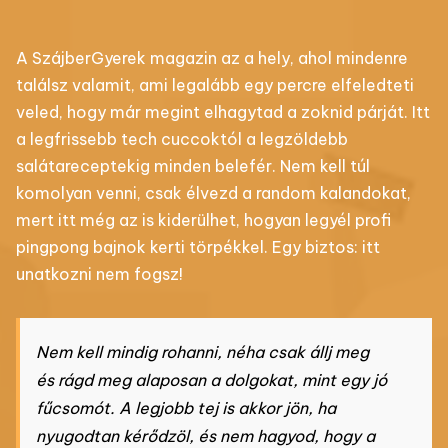
A SzájberGyerek magazin az a hely, ahol mindenre
találsz valamit, ami legalább egy percre elfeledteti
veled, hogy már megint elhagytad a zoknid párját. Itt
a legfrissebb tech cuccoktól a legzöldebb
salátareceptekig minden belefér. Nem kell túl
komolyan venni, csak élvezd a random kalandokat,
mert itt még az is kiderülhet, hogyan legyél profi
pingpong bajnok kerti törpékkel. Egy biztos: itt
unatkozni nem fogsz!
Nem kell mindig rohanni, néha csak állj meg
és rágd meg alaposan a dolgokat, mint egy jó
fűcsomót. A legjobb tej is akkor jön, ha
nyugodtan kérődzöl, és nem hagyod, hogy a