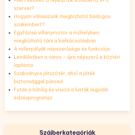
szerver?
Hogyan válasszunk megbízható bádogos
szakembert?
Egyfázisú villanymotor a műhelyben:
megbízható társ a barkácsolásban
A rollerpályák népszerűsége és funkciója
Lendületben a város – újra népszerű a köztéri
laphinta
Szabványos játszótér, ahol a játék
biztonsággal párosul
Futás a hűtőig és vissza a lusták legjobb
edzésprogramja
Szájberkategóriák