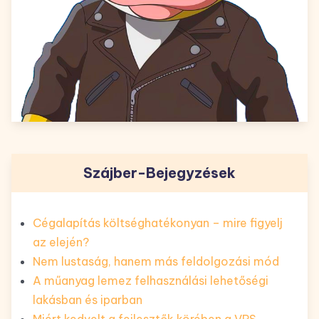
Szájber-Bejegyzések
Cégalapítás költséghatékonyan – mire figyelj
az elején?
Nem lustaság, hanem más feldolgozási mód
A műanyag lemez felhasználási lehetőségi
lakásban és iparban
Miért kedvelt a fejlesztők körében a VPS